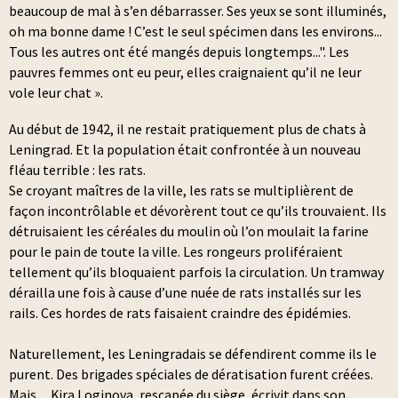
beaucoup de mal à s’en débarrasser. Ses yeux se sont illuminés,
oh ma bonne dame ! C’est le seul spécimen dans les environs...
Tous les autres ont été mangés depuis longtemps...". Les
pauvres femmes ont eu peur, elles craignaient qu’il ne leur
vole leur chat ».
Au début de 1942, il ne restait pratiquement plus de chats à
Leningrad. Et la population était confrontée à un nouveau
fléau terrible : les rats.
Se croyant maîtres de la ville, les rats se multiplièrent de
façon incontrôlable et dévorèrent tout ce qu’ils trouvaient. Ils
détruisaient les céréales du moulin où l’on moulait la farine
pour le pain de toute la ville. Les rongeurs proliféraient
tellement qu’ils bloquaient parfois la circulation. Un tramway
dérailla une fois à cause d’une nuée de rats installés sur les
rails. Ces hordes de rats faisaient craindre des épidémies.
Naturellement, les Leningradais se défendirent comme ils le
purent. Des brigades spéciales de dératisation furent créées.
Mais…Kira Loginova, rescapée du siège, écrivit dans son