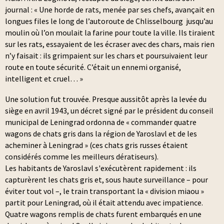
journal : « Une horde de rats, menée par ses chefs, avançait en
longues files le long de l’autoroute de Chlisselbourg jusqu’au
moulin où l’on moulait la farine pour toute la ville. Ils tiraient
sur les rats, essayaient de les écraser avec des chars, mais rien
n’y faisait : ils grimpaient sur les chars et poursuivaient leur
route en toute sécurité. C’était un ennemi organisé,
intelligent et cruel… »
Une solution fut trouvée. Presque aussitôt après la levée du
siège en avril 1943, un décret signé par le président du conseil
municipal de Leningrad ordonna de « commander quatre
wagons de chats gris dans la région de Yaroslavl et de les
acheminer à Leningrad » (ces chats gris russes étaient
considérés comme les meilleurs dératiseurs).
Les habitants de Yaroslavl s'exécutèrent rapidement : ils
capturèrent les chats gris et, sous haute surveillance – pour
éviter tout vol –, le train transportant la « division miaou »
partit pour Leningrad, où il était attendu avec impatience.
Quatre wagons remplis de chats furent embarqués en une