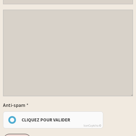
Anti-spam
CLIQUEZ POUR VALIDER
IconCaptcha ©